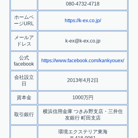
080-4732-4718
ホームペ
https://k-ex.co.jp/
ージURL
メールア
k-ex@k-ex.co.jp
ドレス
公式
https://www.facebook.com/kankyouex/
facebook
会社設立
2013年4月2日
日
資本金
1000万円
横浜信用金庫 つきみ野支店・三井住
取引銀行
友銀行 町田支店
環境エクステリア東海